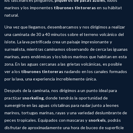
los fascinantes pingüinos,
piqueros de patas azules
, lobos
marinos y los imponentes
tiburones
tintoreras
en su hábitat
natural.
Una vez que llegamos, desembarcamos y nos dirigimos a realizar
una caminata de 30 a 40 minutos sobre el terreno volcánico del
islote. La lava petrificada crea un paisaje impresionante y
surrealista, mientras caminamos observando de cerca las iguanas
marinas, aves endémicas y los lobos marinos que habitan en esta
zona. En las aguas cercanas a las grietas volcánicas, es posible
ver a los
tiburones tintoreras
nadando en los canales formados
por la lava, una experiencia increíblemente única.
Después de la caminata, nos dirigimos a un punto ideal para
practicar
snorkeling
, donde tendrás la oportunidad de
sumergirte en las aguas cristalinas para nadar junto a leones
marinos, tortugas marinas, rayas y una variedad deslumbrante de
peces tropicales. Equipados con mascaras y
snorkels
, podrás
disfrutar de aproximadamente una hora de buceo de superficie